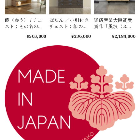
優（ゆう） / チェ
ぼたん ／小引付き
経済産業大臣賞受
スト：その名の通
チェスト：和の情
賞作『風浪（ふう
り、暮らしに「優
緒を愉しむ、一生
ろう）』：時代が
¥505,000
¥336,000
¥2,184,000
しく」寄り添う。
ものの焼桐チェス
10年追いかけた
現代の空間を彩
ト
「波打つ桐」の造
る、洗練されたス
形美。伝統と革新
マートチェスト。
が融合した和光の
最高傑作