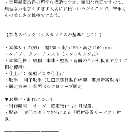
・実用新案取得の堅牢な構造ですが、繊細な意匠ですので、
無理な力を加えすぎず大切にお使いいただくことで、末永く
その美しさを維持できます。
━━━━━━━━━━━━
【参考スペック（カスタマイズの基準として）】
━━━━━━━━━━━━
・本体サイズ(約)： 幅450 × 奥行450 × 高さ1260 mm
・タイプ： タワーチェスト（スタッキング式）
・本体仕様： 総桐（本体・壁板・背面の合わせ板まで全てに
桐を使用）
・仕上げ： 焼桐／ロウ仕上げ
・取手： 組子取手（仁田原建具製作所製・実用新案取得）
・固定方法： 背面ベルクロテープ固定
▼お届け・制作について
・制作期間： オーダー確定後1〜2ヶ月程度。
・配送： 専門スタッフ2名による「据付設置サービス」付
き。
━━━━━━━━━━━━