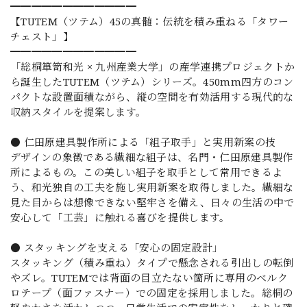
━━━━━━━━━━━━
【TUTEM（ツテム）45の真髄：伝統を積み重ねる「タワー
チェスト」】
━━━━━━━━━━━━
「総桐箪笥和光 × 九州産業大学」の産学連携プロジェクトか
ら誕生したTUTEM（ツテム）シリーズ。450mm四方のコン
パクトな設置面積ながら、縦の空間を有効活用する現代的な
収納スタイルを提案します。
● 仁田原建具製作所による「組子取手」と実用新案の技
デザインの象徴である繊細な組子は、名門・仁田原建具製作
所によるもの。この美しい組子を取手として常用できるよ
う、和光独自の工夫を施し実用新案を取得しました。繊細な
見た目からは想像できない堅牢さを備え、日々の生活の中で
安心して「工芸」に触れる喜びを提供します。
● スタッキングを支える「安心の固定設計」
スタッキング（積み重ね）タイプで懸念される引出しの転倒
やズレ。TUTEMでは背面の目立たない箇所に専用のベルク
ロテープ（面ファスナー）での固定を採用しました。総桐の