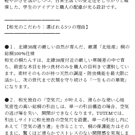
軽やかさを活かしつつ、日常生活での安定性をしっかりと確
保した、学生のアイデアと職人の配慮が光る設計です。
━━━━━━━━━━━━
【和光のこだわり：選ばれる5つの理由】
━━━━━━━━━━━━
●１．北緯38度の厳しい自然が育んだ、厳選「北地産」桐の
総桐100%仕様
和光の桐たんすは、北緯38度付近の厳しい寒暖差の中で育
ち、緻密な木目を持つ良材のみを職人の目利きで選別してい
ます。素材そのものが持つ天然の調湿・防虫機能を最大限に
活かし、次の世代まで衣類を守り続ける「一生ものの箪笥」
になります。
●２．和光独自の「空気穴」が叶える、滑らかな使い心地
気密性の高い総桐の引出しは、単一の引出構造の場合、空気
の逃げ場を失い、開閉ができなくなります。TUTEMでは、
引出しサイドに和光独自の空気穴を設置。単一の引出し内に
あえて「空気の通り道」を作ることで、桐の保護能力はその
ままに、驚くほど滑らかでストレスのない開閉感を実現しま