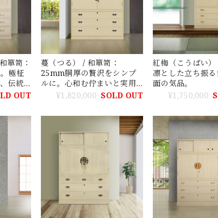
 和箪笥：
蔓（つる） / 和箪笥：
紅梅（こうばい） 
に。極柾
25mm胴厚の贅沢をシンプ
凛とした立ち振る
す、伝統
ルに。心和む佇まいと実用
面の気品。
性を極めた総桐箪笥
LD OUT
¥1,820,000
SOLD OUT
¥1,750,000