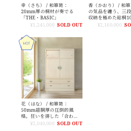
幸（さち） / 和箪笥：
香（かおり） / 和
20mm厚の桐材が奏でる
の気品を纏う、三
「THE・BASIC」
収納を極めた総桐1
高傑作
¥1,245,000
SOLD OUT
¥2,160,000
SO
花（はな） / 和箪笥：
50mm超胴厚の圧倒的風
格。狂いを排した「合わ
せ」の技と気品が宿る一生
¥2,040,000
SOLD OUT
ものの箪笥