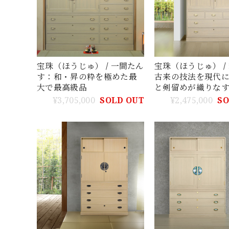
宝珠（ほうじゅ） / 一間たん
宝珠（ほうじゅ） /
す：和・昇の粋を極めた最
古来の技法を現代
大で最高級品
と剣留めが織りな
工芸の結晶
¥3,705,000
SOLD OUT
¥2,475,000
SO