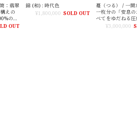
箪笥：翡翠
錦 (和) : 時代色
蔓（つる） / 一
段構えの
一枚分の「安息の
¥1,800,000
SOLD OUT
00%の最
べてをゆだねる圧
容力と弥生色の気
LD OUT
¥3,000,000