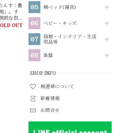
間たんす：畳
桐ベッド(寝具)
地」。す
倒的な包
ベビー・キッズ
品
SOLD OUT
箱類・インテリア・生活
用品等
楽器
SHOP INFO
桐選華について
新着情報
お問合せ