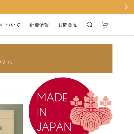
華について
新着情報
お問合せ
ります。
。