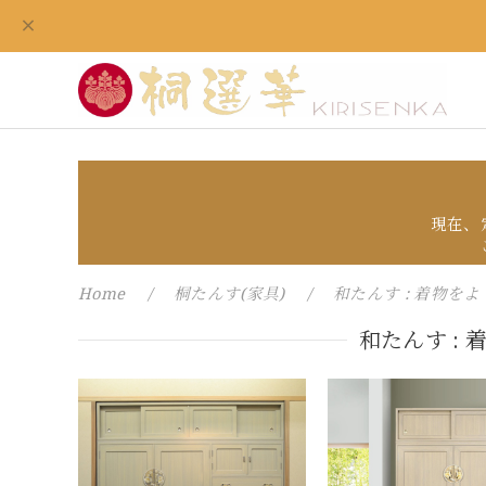
現在、
Home
桐たんす(家具)
和たんす : 着物を
和たんす :