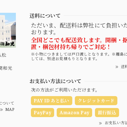
送料について
ただいま、配送料は弊社にて負担い
おります。
全国どこでも配送致します。開梱・
置・梱包材持ち帰りでご対応！
※小物につきましては戸口渡しとなります。※離島
八松
しては、別途お見積もりとなります。
送
桐箪笥和光
お支払い方法について
次の方法がご利用いただけます。
PAY ID あと払い
クレジットカード
について
MAP
PayPay
Amazon Pay
銀行振込
お支払い方