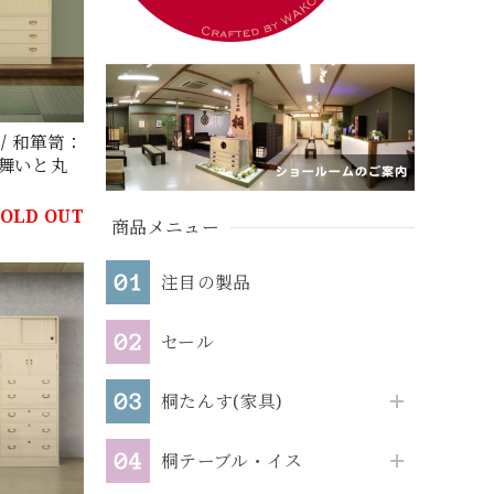
/ 和箪笥：
舞いと丸
SOLD OUT
商品メニュー
注目の製品
セール
桐たんす(家具)
桐テーブル・イス