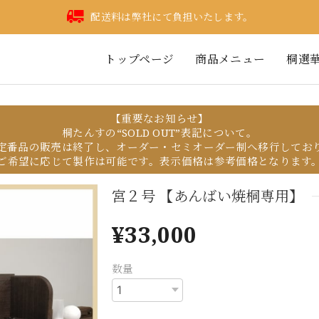
配送料は弊社にて負担いたします。
トップページ
商品メニュー
桐選
【重要なお知らせ】
桐たんすの“SOLD OUT”表記について。
定番品の販売は終了し、オーダー・セミオーダー制へ移行してお
ご希望に応じて製作は可能です。表示価格は参考価格となります
宮２号 【あんばい焼桐専用】
¥33,000
数量