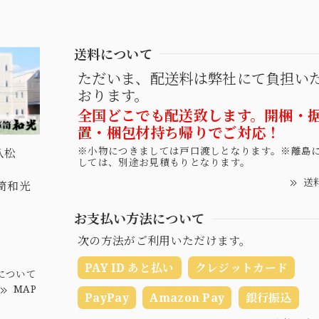
送料について
ただいま、配送料は弊社にて負担い
おります。
全国どこでも配送致します。開梱・
置・梱包材持ち帰りでご対応！
※小物につきましては戸口渡しとなります。※離島
八松
しては、別途お見積もりとなります。
送
桐箪笥和光
お支払い方法について
次の方法がご利用いただけます。
PAY ID あと払い
クレジットカード
について
MAP
PayPay
Amazon Pay
銀行振込