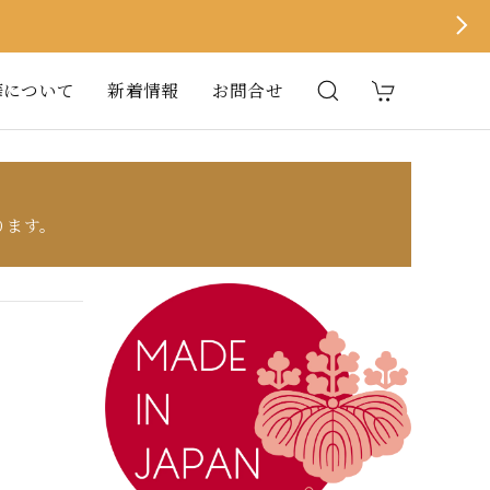
華について
新着情報
お問合せ
ります。
。