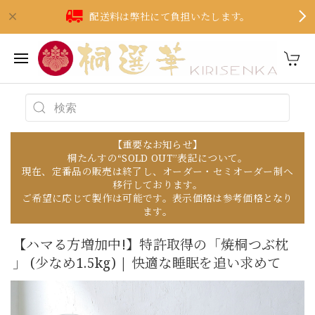
配送料は弊社にて負担いたします。
【重要なお知らせ】
桐たんすの“SOLD OUT”表記について。
現在、定番品の販売は終了し、オーダー・セミオーダー制へ
移行しております。
ご希望に応じて製作は可能です。表示価格は参考価格となり
ます。
【ハマる方増加中!】特許取得の「焼桐つぶ枕
」 (少なめ1.5kg) | 快適な睡眠を追い求めて