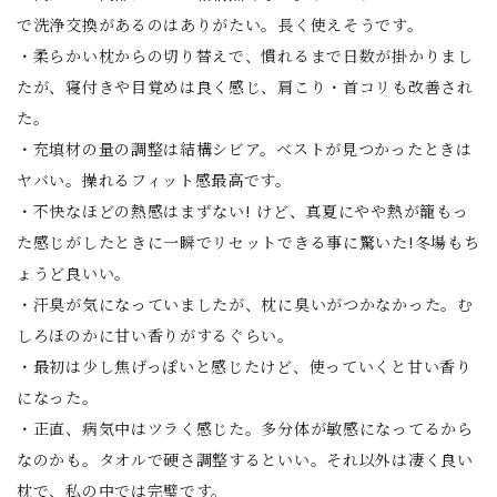
で洗浄交換があるのはありがたい。長く使えそうです。
・柔らかい枕からの切り替えで、慣れるまで日数が掛かりまし
たが、寝付きや目覚めは良く感じ、肩こり・首コリも改善され
た。
・充填材の量の調整は結構シビア。ベストが見つかったときは
ヤバい。操れるフィット感最高です。
・不快なほどの熱感はまずない! けど、真夏にやや熱が籠もっ
た感じがしたときに一瞬でリセットできる事に驚いた!冬場もち
ょうど良いい。
・汗臭が気になっていましたが、枕に臭いがつかなかった。む
しろほのかに甘い香りがするぐらい。
・最初は少し焦げっぽいと感じたけど、使っていくと甘い香り
になった。
・正直、病気中はツラく感じた。多分体が敏感になってるから
なのかも。タオルで硬さ調整するといい。それ以外は凄く良い
枕で、私の中では完璧です。