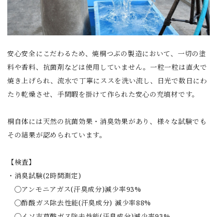
安心安全にこだわるため、焼桐つぶの製造において、一切の塗
料や香料、抗菌剤などは使用していません。一粒一粒は直火で
焼き上げられ、流水で丁寧にススを洗い流し、日光で数日にわ
たり乾燥させ、手間暇を掛けて作られた安心の充填材です。
桐自体には天然の抗菌効果・消臭効果があり、様々な試験でも
その結果が認められています。
【検査】
・消臭試験(2時間測定)
◯アンモニアガス(汗臭成分)減少率93%
◯酢酸ガス除去性能(汗臭成分) 減少率88%
◯イソ吉草酸ガス除去性能(汗臭成分)減少率93%