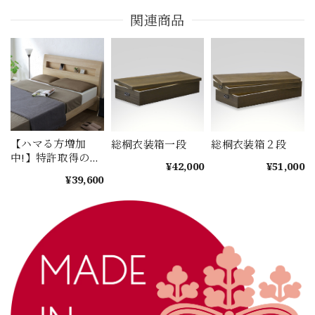
関連商品
【ハマる方増加
総桐衣装箱一段
総桐衣装箱２段
中!】特許取得の
¥42,000
¥51,000
「焼桐つぶ枕 」(標
¥39,600
準2.0kg) | 快適な
睡眠を追い求めて