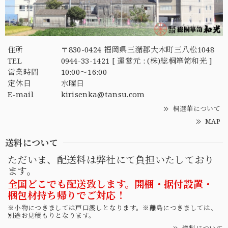
住所
〒830-0424 福岡県三潴郡大木町三八松1048
TEL
0944-33-1421 [ 運営元 : (株)総桐箪笥和光 ]
営業時間
10:00～16:00
定休日
水曜日
E-mail
kirisenka@tansu.com
桐選華について
MAP
送料について
ただいま、配送料は弊社にて負担いたしており
ます。
全国どこでも配送致します。開梱・据付設置・
梱包材持ち帰りでご対応！
※小物につきましては戸口渡しとなります。※離島につきましては、
別途お見積もりとなります。
送料について