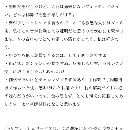
・整形枕を試したけど、これは過去にないフィッテングだっ
た。どんな体勢でも整う感じがする。
・音が少しシャリシャリ言うので、とても敏感な人にはダメか
も。私はこの音が乾燥してる証明だと思うので安心にも繋がり
ます。木の音なのでとても優しい感じがします、私は好きで
す。
・いつでも低く調整できるのは、とても画期的ですよ。
・他に無い新ジャンルの枕ですね。反発しない枕、うまいこと
逆手に取りましたね! あっぱれ!
・価格が高いけどチャレンジする価値あり! 手作業で手間暇掛
けて作られた枕に感謝!ほんと快適です! 枕の解説サイトは必
ず読んだ方がいいです。包み隠さず、とても親切に記載してあ
ります。よい判断材料になると思います。
(※リフレッシュサービスは、つぶ洗浄とカバー3点交換がセッ