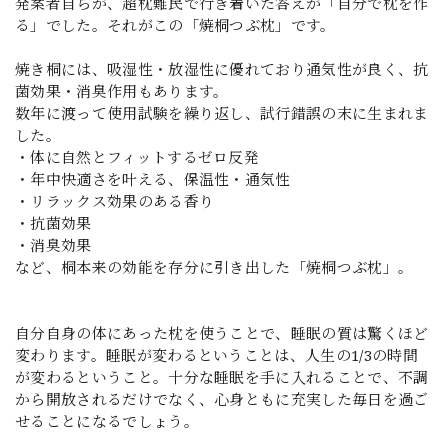
発案者自らが、超枕難民で行き着いた答えが「自分で枕を作
る」でした。それがこの「焼桐つぶ枕」です。
焼き桐には、吸湿性・放湿性に優れており通気性が良く、抗
菌効果・消臭作用もあります。
数年に渡って使用試験を繰り返し、試行錯誤の末に生まれま
した。
・体に自然とフィットするゼロ反発
・年中快適さを叶える、保温性・通気性
・リラックス効果のある香り
・抗菌効果
・消臭効果
など、桐本来の効能を存分に引き出した「焼桐つぶ枕」。
自分自身の体にあった枕を使うことで、睡眠の質は驚くほど
変わります。睡眠が変わるということは、人生の1/3の時間
が変わるということ。十分な睡眠を手に入れることで、不調
から開放されるだけでなく、心身ともに充実した毎日を過ご
せることになるでしょう。