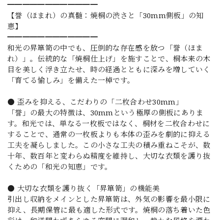
━━━━━━━━━━━━
【誉（ほまれ）の真髄：焼桐の渋さと「30mm側板」の知
恵】
━━━━━━━━━━━━
和光の昇箪笥の中でも、圧倒的な存在感を放つ「誉（ほま
れ）」。伝統的な「焼桐仕上げ」を施すことで、桐本来の木
目を美しく浮き立たせ、時の経過とともに深みを増していく
「育てる愉しみ」を備えた一棹です。
● 歪みを抑える、こだわりの「二枚合わせ30mm」
「誉」の最大の特徴は、30mmという極厚の側板にありま
す。和光では、単なる一枚板ではなく、桐材を二枚合わせに
することで、通常の一枚板よりも本体の歪みを劇的に抑える
工夫を凝らしました。この小さな工夫の積み重ねこそが、数
十年、数百年と変わらぬ精度を維持し、大切な衣類を護り抜
くための「和光の知恵」です。
● 大切な衣類を護り抜く「昇箪笥」の機能美
引出し収納をメインとした昇箪笥は、外気の影響を最小限に
抑え、長期保管に最も適した形式です。焼桐の落ち着いた色