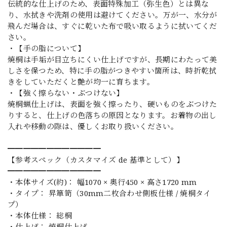
伝統的な仕上げのため、表面特殊加工（弥生色）とは異な
り、水拭きや洗剤の使用は避けてください。万が一、水分が
飛んだ場合は、すぐに乾いた布で吸い取るように拭いてくだ
さい。
・【手の脂について】
焼桐は手垢が目立ちにくい仕上げですが、長期にわたって美
しさを保つため、特に手の脂がつきやすい箇所は、時折乾拭
きをしていただくと艶が均一に育ちます。
・【強く擦らない・ぶつけない】
焼桐蝋仕上げは、表面を強く擦ったり、硬いものをぶつけた
りすると、仕上げの色落ちの原因となります。お着物の出し
入れや移動の際は、優しくお取り扱いください。
━━━━━━━━━━━━
【参考スペック（カスタマイズ de 基準として）】
━━━━━━━━━━━━
・本体サイズ(約)： 幅1070 × 奥行450 × 高さ1720 mm
・タイプ： 昇箪笥（30mm二枚合わせ側板仕様 / 焼桐タイ
プ）
・本体仕様： 総桐
・仕上げ： 焼桐仕上げ