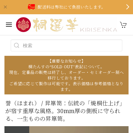
配送料は弊社にて負担いたします。
【重要なお知らせ】
桐たんすの“SOLD OUT”表記について。
現在、定番品の販売は終了し、オーダー・セミオーダー制へ
移行しております。
ご希望に応じて製作は可能です。表示価格は参考価格となり
ます。
誉（ほまれ） / 昇箪笥：伝統の「焼桐仕上げ」
が宿す重厚な風格。30mm厚の側板に守られ
る、一生ものの昇箪笥。