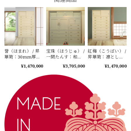
誉（ほまれ） / 昇
宝珠（ほうじゅ） /
紅梅（こうばい） /
箪笥：30mm厚の
一間たんす：和・
昇箪笥：凛とした
側板が誇る圧倒的
昇の粋を極めた最
「立ち振る舞い」
¥1,470,000
¥3,705,000
¥1,470,000
な堅牢さ。二枚合
大で最高級品
と丸面の気品。大
わせの知恵が宿
切な着物を時を超
る、一生ものの昇
えて守り抜く
箪笥。