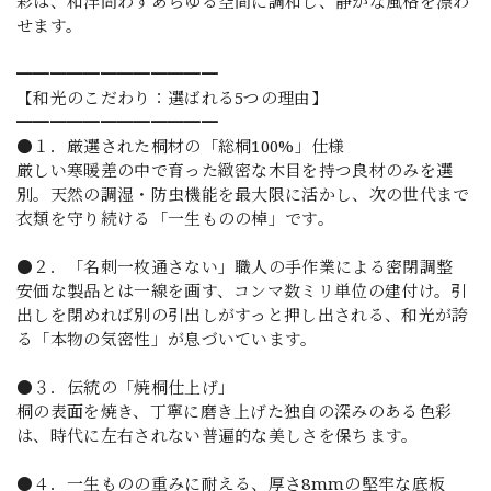
彩は、和洋問わずあらゆる空間に調和し、静かな風格を漂わ
せます。
━━━━━━━━━━━━
【和光のこだわり：選ばれる5つの理由】
━━━━━━━━━━━━
●１．厳選された桐材の「総桐100%」仕様
厳しい寒暖差の中で育った緻密な木目を持つ良材のみを選
別。天然の調湿・防虫機能を最大限に活かし、次の世代まで
衣類を守り続ける「一生ものの棹」です。
●２．「名刺一枚通さない」職人の手作業による密閉調整
安価な製品とは一線を画す、コンマ数ミリ単位の建付け。引
出しを閉めれば別の引出しがすっと押し出される、和光が誇
る「本物の気密性」が息づいています。
●３．伝統の「焼桐仕上げ」
桐の表面を焼き、丁寧に磨き上げた独自の深みのある色彩
は、時代に左右されない普遍的な美しさを保ちます。
●４．一生ものの重みに耐える、厚さ8mmの堅牢な底板