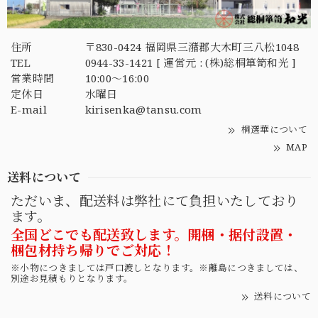
住所
〒830-0424 福岡県三潴郡大木町三八松1048
TEL
0944-33-1421 [ 運営元 : (株)総桐箪笥和光 ]
営業時間
10:00～16:00
定休日
水曜日
E-mail
kirisenka@tansu.com
桐選華について
MAP
送料について
ただいま、配送料は弊社にて負担いたしており
ます。
全国どこでも配送致します。開梱・据付設置・
梱包材持ち帰りでご対応！
※小物につきましては戸口渡しとなります。※離島につきましては、
別途お見積もりとなります。
送料について