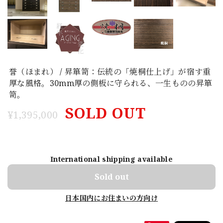
誉（ほまれ） / 昇箪笥：伝統の「焼桐仕上げ」が宿す重
厚な風格。30mm厚の側板に守られる、一生ものの昇箪
笥。
SOLD OUT
¥1,395,000
International shipping available
Sold out
日本国内にお住まいの方向け