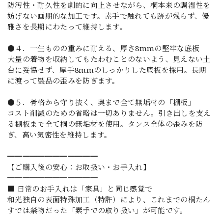
防汚性・耐久性を劇的に向上させながら、桐本来の調湿性を
妨げない画期的な加工です。素手で触れても跡が残らず、優
雅さを長期にわたって維持します。
●４．一生ものの重みに耐える、厚さ8mmの堅牢な底板
大量の着物を収納してもたわむことのないよう、見えない土
台に妥協せず、厚手8mmのしっかりした底板を採用。長期
に渡って製品の歪みを防ぎます。
●５．骨格から守り抜く、奥まで全て無垢材の「棚板」
コスト削減のための省略は一切ありません。引き出しを支え
る棚板まで全て桐の無垢材を使用。タンス全体の歪みを防
ぎ、高い気密性を維持します。
━━━━━━━━━━━━
【ご購入後の安心：お取扱い・お手入れ】
━━━━━━━━━━━━
■ 日常のお手入れは「家具」と同じ感覚で
和光独自の表面特殊加工（特許）により、これまでの桐たん
すでは禁物だった「素手での取り扱い」が可能です。