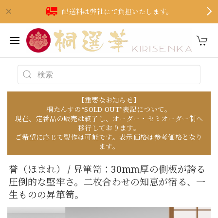
配送料は弊社にて負担いたします。
【重要なお知らせ】
桐たんすの“SOLD OUT”表記について。
現在、定番品の販売は終了し、オーダー・セミオーダー制へ
移行しております。
ご希望に応じて製作は可能です。表示価格は参考価格となり
ます。
誉（ほまれ） / 昇箪笥：30mm厚の側板が誇る
圧倒的な堅牢さ。二枚合わせの知恵が宿る、一
生ものの昇箪笥。