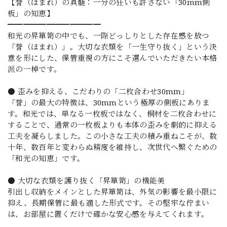
【誉（ほまれ）の真髄：一分の狂いも許さない「30mm側
板」の知恵】
━━━━━━━━━━━━
和光の昇箪笥の中でも、一際どっしりとした存在感を放つ
「誉（ほまれ）」。大切な衣類を「一生守り抜く」という決
意を形にした、保管重視の方にこそ選んでいただきたい本格
派の一棹です。
● 歪みを抑える、こだわりの「二枚合わせ30mm」
「誉」の最大の特徴は、30mmという極厚の側板にありま
す。和光では、単なる一枚板ではなく、桐材を二枚合わせに
することで、通常の一枚板よりも本体の歪みを劇的に抑える
工夫を凝らしました。この小さな工夫の積み重ねこそが、数
十年、数百年と変わらぬ精度を維持し、次世代へ繋ぐための
「和光の知恵」です。
● 大切な衣類を護り抜く「昇箪笥」の機能美
引出し収納をメインとした昇箪笥は、外気の影響を最小限に
抑え、長期保管に最も適した形式です。その堅牢な佇まい
は、お部屋に置くだけで確かな安心感を与えてくれます。