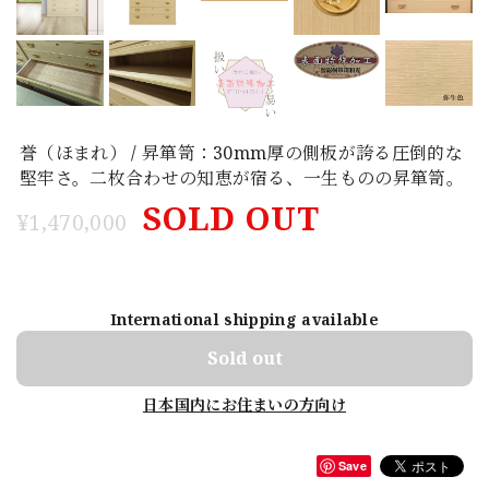
誉（ほまれ） / 昇箪笥：30mm厚の側板が誇る圧倒的な
堅牢さ。二枚合わせの知恵が宿る、一生ものの昇箪笥。
SOLD OUT
¥1,470,000
International shipping available
Sold out
日本国内にお住まいの方向け
Save