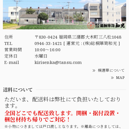
住所
〒830-0424 福岡県三潴郡大木町三八松1048
TEL
0944-33-1421 [ 運営元 : (株)総桐箪笥和光 ]
営業時間
10:00～16:00
定休日
水曜日
E-mail
kirisenka@tansu.com
桐選華について
MAP
送料について
ただいま、配送料は弊社にて負担いたしており
ます。
全国どこでも配送致します。開梱・据付設置・
梱包材持ち帰りでご対応！
※小物につきましては戸口渡しとなります。※離島につきましては、