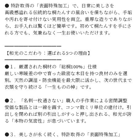
● 特許取得の「表面特殊加工」で、日常に美しさを
高級感溢れる伝統的な桐たんすの風合いを保ちながら、手垢
や汚れを寄せ付けない実用性を両立。重厚な造りでありなが
ら、お手入れは驚くほど簡単です。初めて桐たんすを手にさ
れる方でも、気兼ねなく一生お使いいただけます。
━━━━━━━━━━━━
【和光のこだわり：選ばれる5つの理由】
━━━━━━━━━━━━
●１．厳選された桐材の「総桐100%」仕様
厳しい寒暖差の中で育った緻密な木目を持つ良材のみを選
別。天然の調湿・防虫機能を最大限に活かし、次の世代まで
衣類を守り続ける「一生ものの棹」です。
●２．「名刺一枚通さない」職人の手作業による密閉調整
安価な製品とは一線を画す、コンマ数ミリ単位の建付け。引
出しを閉めれば別の引出しがすっと押し出される、和光が誇
る「本物の気密性」が息づいています。
●３．美しさが永く続く、特許取得の「表面特殊加工」