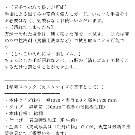
・【素手での取り扱いが可能】
手垢による黒ずみや変色を強力にガード。いちいち手袋をす
る必要はなく、気兼ねなくお使いいただけます。
・【汚れてしまったら】
万が一汚れた場合は、硬く絞った布で「水拭き」、または薄
めた中性洗剤（食器用洗剤など）で拭き取ることが可能で
す。
・【しつこい汚れには「消しゴム」】
ちょっとした手垢汚れなどは、市販の「消しゴム」で軽くこ
するだけで落とすことができます。
━━━━━━━━━━━━
【参考スペック（カスタマイズの基準として）】
━━━━━━━━━━━━
・本体サイズ(約)： 幅1070 × 奥行450 × 高さ1720 mm
・タイプ： 昇箪笥（30mm二枚合わせ側板仕様）
・本体仕様： 総桐
・仕上げ： 表面特殊加工（弥生色）
・金具： （掲載写真は「牡丹に梅」ですが、現在は最新の推
奨金具にてご提案いたします）