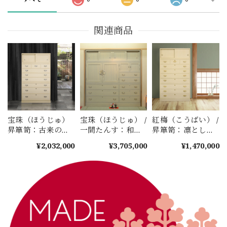
関連商品
宝珠（ほうじゅ）
宝珠（ほうじゅ） /
紅梅（こうばい） /
昇箪笥：古来の知
一間たんす：和・
昇箪笥：凛とした
恵を宿した「内框
昇の粋を極めた最
「立ち振る舞い」
¥2,032,000
¥3,705,000
¥1,470,000
づくり」の真髄
大で最高級品
と丸面の気品。大
切な着物を時を超
えて守り抜く