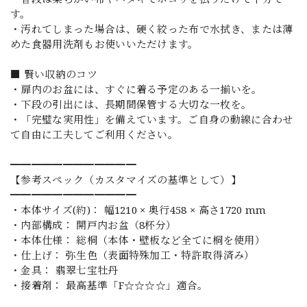
す。
・汚れてしまった場合は、硬く絞った布で水拭き、または薄
めた食器用洗剤もお使いいただけます。
■ 賢い収納のコツ
・扉内のお盆には、すぐに着る予定のある一揃いを。
・下段の引出には、長期間保管する大切な一枚を。
・「完璧な実用性」を備えています。ご自身の動線に合わせ
て自由に工夫してご利用ください。
━━━━━━━━━━━━
【参考スペック（カスタマイズの基準として）】
━━━━━━━━━━━━
・本体サイズ(約)： 幅1210 × 奥行458 × 高さ1720 mm
・内部構成： 開戸内お盆（8杯分）
・本体仕様： 総桐（本体・壁板など全てに桐を使用）
・仕上げ： 弥生色（表面特殊加工・特許取得済み）
・金具： 翡翠七宝牡丹
・接着剤： 最高基準「F☆☆☆☆」適合。