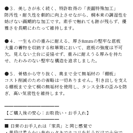
●３．美しさが永く続く、特許取得の「表面特殊加工」
防汚性・耐久性を劇的に向上させながら、桐本来の調湿性を
妨げない画期的な加工です。素手で触れても跡が残らず、優
雅さを長期にわたって維持します。
●４．一生ものの重みに耐える、厚さ8mmの堅牢な底板
大量の着物を収納する和箪笥において、底板の強度は不可
欠。見えない土台に妥協せず、重みに耐えうる厚みを持た
せ、たわみのない堅牢な構造を追求しました。
●５．骨格から守り抜く、奥まで全て無垢材の「棚板」
コスト削減のための省略は一切ありません。引き出しを支え
る棚板まで全て桐の無垢材を使用し、タンス全体の歪みを防
ぎ、高い気密性を維持します。
━━━━━━━━━━━━
【ご購入後の安心：お取扱い・お手入れ】
━━━━━━━━━━━━
■ 日常のお手入れは「家具」と同じ感覚で
・普段は柔らかい布やハタキでホコリを払うだけで十分で