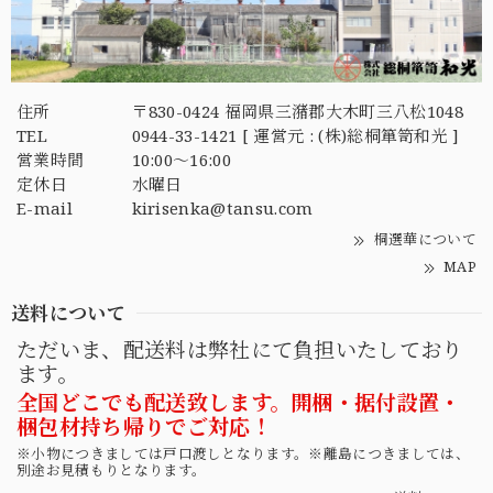
住所
〒830-0424 福岡県三潴郡大木町三八松1048
TEL
0944-33-1421 [ 運営元 : (株)総桐箪笥和光 ]
営業時間
10:00～16:00
定休日
水曜日
E-mail
kirisenka@tansu.com
桐選華について
MAP
送料について
ただいま、配送料は弊社にて負担いたしており
ます。
全国どこでも配送致します。開梱・据付設置・
梱包材持ち帰りでご対応！
※小物につきましては戸口渡しとなります。※離島につきましては、
別途お見積もりとなります。