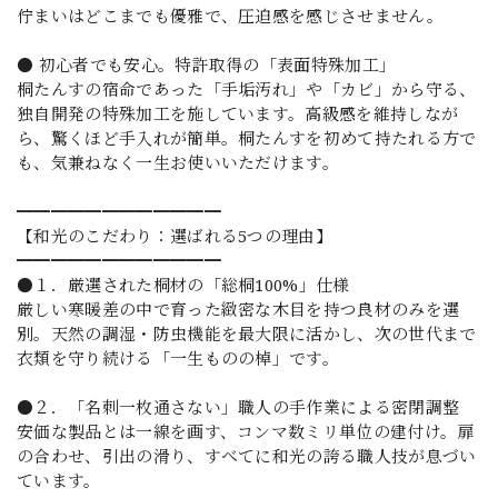
佇まいはどこまでも優雅で、圧迫感を感じさせません。
● 初心者でも安心。特許取得の「表面特殊加工」
桐たんすの宿命であった「手垢汚れ」や「カビ」から守る、
独自開発の特殊加工を施しています。高級感を維持しなが
ら、驚くほど手入れが簡単。桐たんすを初めて持たれる方で
も、気兼ねなく一生お使いいただけます。
━━━━━━━━━━━━
【和光のこだわり：選ばれる5つの理由】
━━━━━━━━━━━━
●１．厳選された桐材の「総桐100%」仕様
厳しい寒暖差の中で育った緻密な木目を持つ良材のみを選
別。天然の調湿・防虫機能を最大限に活かし、次の世代まで
衣類を守り続ける「一生ものの棹」です。
●２．「名刺一枚通さない」職人の手作業による密閉調整
安価な製品とは一線を画す、コンマ数ミリ単位の建付け。扉
の合わせ、引出の滑り、すべてに和光の誇る職人技が息づい
ています。