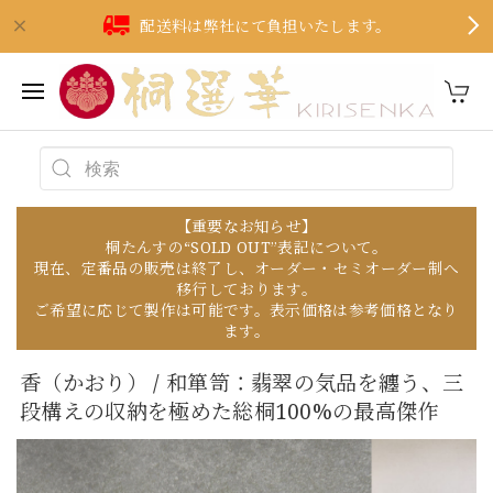
配送料は弊社にて負担いたします。
【重要なお知らせ】
桐たんすの“SOLD OUT”表記について。
現在、定番品の販売は終了し、オーダー・セミオーダー制へ
移行しております。
ご希望に応じて製作は可能です。表示価格は参考価格となり
ます。
香（かおり） / 和箪笥：翡翠の気品を纏う、三
段構えの収納を極めた総桐100%の最高傑作