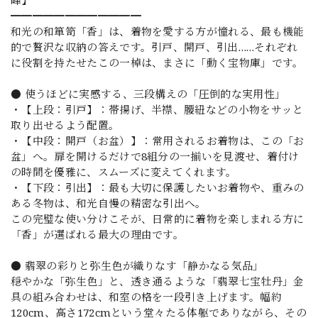
━━━━━━━━━━━━
和光の和箪笥「香」は、着物を愛する方が憧れる、最も機能
的で贅沢な収納の答えです。引戸、開戸、引出……それぞれ
に役割を持たせたこの一棹は、まさに「動く宝物庫」です。
● 使うほどに実感する、三段構えの「圧倒的な実用性」
・【上段：引戸】：帯揚げ、半襟、腰紐などの小物をサッと
取り出せるよう配置。
・【中段：開戸（お盆）】：常用されるお着物は、この「お
盆」へ。扉を開けるだけで8組分の一揃いを見渡せ、着付け
の時間を優雅に、スムーズに変えてくれます。
・【下段：引出】：最も大切に保護したいお着物や、重みの
ある冬物は、和光自慢の精密な引出へ。
この完璧な使い分けこそが、日常的に着物を楽しまれる方に
「香」が選ばれる最大の理由です。
● 翡翠の彩りと弥生色が織りなす「静かなる気品」
穏やかな「弥生色」と、透き通るような「翡翠七宝牡丹」金
具の組み合わせは、和室の格を一段引き上げます。幅約
120cm、高さ172cmという堂々たる体躯でありながら、その