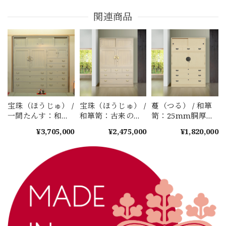
関連商品
宝珠（ほうじゅ） /
宝珠（ほうじゅ） /
蔓（つる） / 和箪
一間たんす：和・
和箪笥：古来の技
笥：25mm胴厚の
昇の粋を極めた最
法を現代に。極柾
贅沢をシンプル
¥3,705,000
¥2,475,000
¥1,820,000
大で最高級品
と剣留めが織りな
に。心和む佇まい
す、伝統工芸の結
と実用性を極めた
晶
総桐箪笥